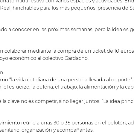
a jornada festiva con varios espacios y actividades. Entr
 Real, hinchables para los más pequeños, presencia de S
ando a conocer en las próximas semanas, pero la idea es 
colaborar mediante la compra de un ticket de 10 euros, 
poyo económico al colectivo Gardacho.
ón
o “la vida cotidiana de una persona llevada al deporte”. P
n, el esfuerzo, la euforia, el trabajo, la alimentación y la c
 clave no es competir, sino llegar juntos. “La idea princi
vimiento reúne a unas 30 o 35 personas en el pelotón, 
 sanitario, organización y acompañantes.