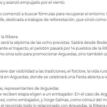
 y avanzó empujado por el viento.
io comenzó a buscar fórmulas para recuperar el entorno.
fe, dedicada a trabajos de reforestación, que sirvió com
 la Ribera
será la séptima de las ocho previstas. Saldrá desde Bode
nte el trayecto, el pelotón pasará por 14 pueblos de la Ri
no sirva solo para promocionar Arguedas, sino también pa
 dar visibilidad a las tradiciones, el folclore, la vida rur
erá en Arguedas, donde se celebrará una fiesta abierta a ve
as, representantes de Arguedas
e reciben etapa eligen a un embajador. En el caso de A
uez, como embajador, y Jorge Salinas, como cónsul del 
l recorrido todo lo relacionado con Arguedas, la Ribera 