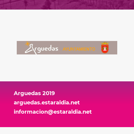
Arguedas 2019
arguedas.estaraldia.net
informacion@estaraldia.net