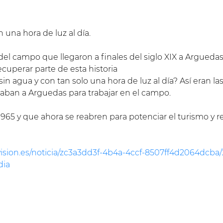
 una hora de luz al día.
del campo que llegaron a finales del siglo XIX a Argueda
cuperar parte de esta historia
sin agua y con tan solo una hora de luz al día? Así eran l
egaban a Arguedas para trabajar en el campo.
965 y que ahora se reabren para potenciar el turismo y r
vision.es/noticia/zc3a3dd3f-4b4a-4ccf-8507ff4d2064dcba/
dia