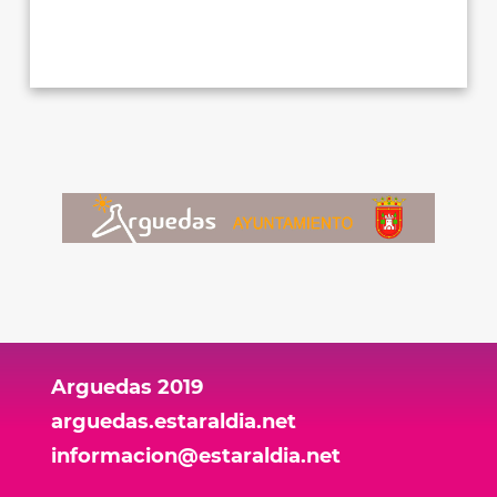
Arguedas 2019
arguedas.estaraldia.net
informacion@estaraldia.net