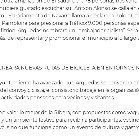
tra ampliación de El Sadar de 1.178 personas tras vario...
 hubiera gustado escuchar su...Antxon Alonso se calla en 
ro ...El Parlamento de Navarra llama a declarar a Koldo Ga
n Pamplona para presionar a Tráfico: 9.000 personas esper
itrión, Arguedas nombrará un “embajador ciclista”. Será
ás, de representar y promocionar el municipio a lo largo d
CREARÁ NUEVAS RUTAS DE BICICLETA EN ENTORNOS 
untamiento ha avanzado que Arguedas se convertirá en la
del convoy ciclista, el consistorio trabaja en la organizac
 actividades pensadas para vecinos y visitantes.
n valor lo mejor de la Ribera, con propuestas como vaquill
 y un ambiente festivo para recibir a participantes, vecinos
tivo, sino que funcione como un evento de cultura y gastr