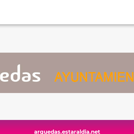
arguedas.estaraldia.net