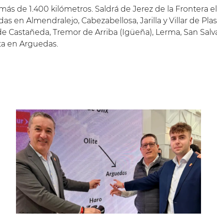
s de 1.400 kilómetros. Saldrá de Jerez de la Frontera el 4
adas en Almendralejo, Cabezabellosa, Jarilla y Villar de P
e Castañeda, Tremor de Arriba (Igüeña), Lerma, San Salv
eta en Arguedas.