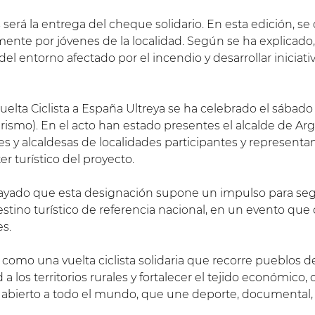
rá la entrega del cheque solidario. En esta edición, se 
ente por jóvenes de la localidad. Según se ha explicado, 
el entorno afectado por el incendio y desarrollar iniciativ
 Vuelta Ciclista a España Ultreya se ha celebrado el sábad
rismo). En el acto han estado presentes el alcalde de Arg
es y alcaldesas de localidades participantes y representa
er turístico del proyecto.
ayado que esta designación supone un impulso para seg
stino turístico de referencia nacional, en un evento qu
es.
como una vuelta ciclista solidaria que recorre pueblos d
 a los territorios rurales y fortalecer el tejido económico, c
 y abierto a todo el mundo, que une deporte, documental, t