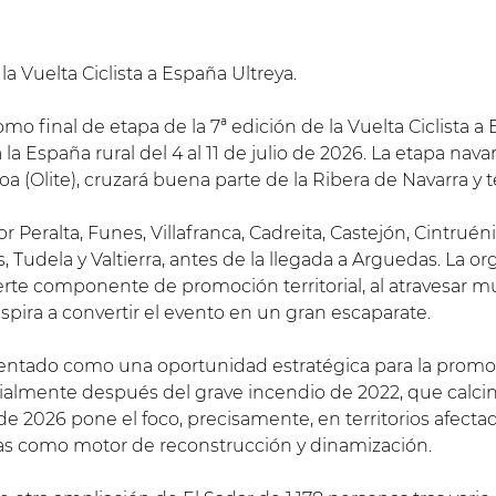
a Vuelta Ciclista a España Ultreya.
 final de etapa de la 7ª edición de la Vuelta Ciclista a E
á la España rural del 4 al 11 de julio de 2026. La etapa nava
a (Olite), cruzará buena parte de la Ribera de Navarra y
 Peralta, Funes, Villafranca, Cadreita, Castejón, Cintruén
, Tudela y Valtierra, antes de la llegada a Arguedas. La o
te componente de promoción territorial, al atravesar mun
pira a convertir el evento en un gran escaparate.
sentado como una oportunidad estratégica para la promoc
cialmente después del grave incendio de 2022, que calcin
 2026 pone el foco, precisamente, en territorios afectad
olas como motor de reconstrucción y dinamización.