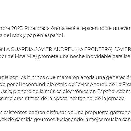
bre 2025, Ribaforada Arena será el epicentro de un eve
 del rock y pop en español.
 por LA GUARDIA, JAVIER ANDREU (LA FRONTERA), JAVIE
r de MAX MIX) promete una noche inolvidable para los 
rgía con los himnos que marcaron a toda una generación.
do por el inconfundible estilo de Javier Andreu de La Fron
 Ussía, pionero de la música electrónica en España. Ademá
los mejores ritmos de la época, hasta final de la jornada.
os asistentes podrán disfrutar de una propuesta gastronó
uck de comida gourmet, fusionando la mejor música con u