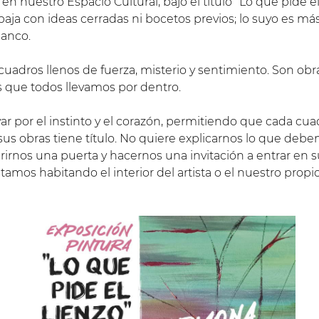
 nuestro Espacio Cultural, bajo el título “Lo que pide el
rabaja con ideas cerradas ni bocetos previos; lo suyo es m
lanco.
cuadros llenos de fuerza, misterio y sentimiento. Son obra
s que todos llevamos por dentro.
evar por el instinto y el corazón, permitiendo que cada cu
 sus obras tiene título. No quiere explicarnos lo que de
rirnos una puerta y hacernos una invitación a entrar en 
amos habitando el interior del artista o el nuestro propio