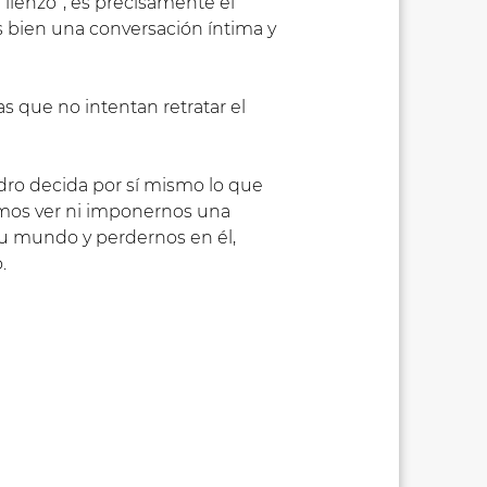
 lienzo”, es precisamente el
ás bien una conversación íntima y
s que no intentan retratar el
adro decida por sí mismo lo que
bemos ver ni imponernos una
su mundo y perdernos en él,
.